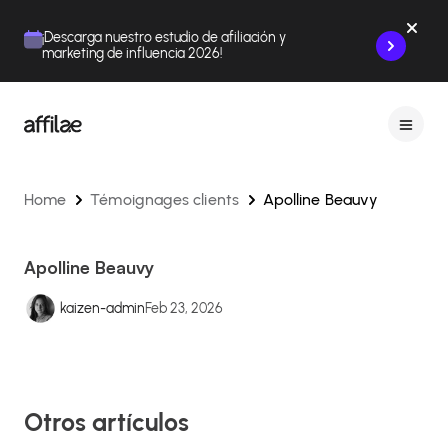
Contenu
Menu
Pied de page
¡Descarga nuestro estudio de afiliación y
marketing de influencia 2026!
Home
Témoignages clients
Apolline Beauvy
Apolline Beauvy
kaizen-admin
Feb 23, 2026
Otros artículos