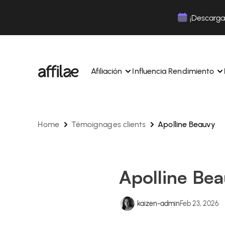
Contenu
Menu
Pied de page
¡Descarga 
Afiliación
Influencia Rendimiento
Home
Témoignages clients
Apolline Beauvy
Gestione sus campañas y afiliados desde una ún
Gestiona tus campañas y Tik
interfaz.
lugar.
Expertos dedicados para acompañarle en su dí
Aumenta tu notoriedad con 
día.
influencia.
Realice un seguimiento y gestione los pagos de 
Realiza un seguimiento de tu
Apolline Be
afiliados con total sencillez.
colaboraciones desde la apl
Monitoriza y gestiona los pagos de tus afiliados
Monitoriza y gestiona los pag
total sencillez.
total sencillez.
kaizen-admin
Feb 23, 2026