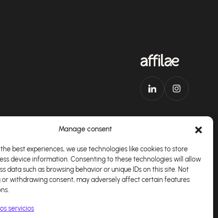
Manage consent
the best experiences, we use technologies like cookies to store
ess device information. Consenting to these technologies will allow
plicación
Español
ss data such as browsing behavior or unique IDs on this site. Not
 or withdrawing consent, may adversely affect certain features
ons.
os servicios