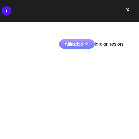
Afiliados
Iniciar sesión
Monetiza tus creaciones y colabora con las marcas
Accede a todos tus datos y herramientas en un solo 
lugar
Monitoriza tus ingresos y colaboraciones desde la 
app
Identifica marcas y monetiza tus contenidos
Aprende a utilizar la plataforma paso a paso.