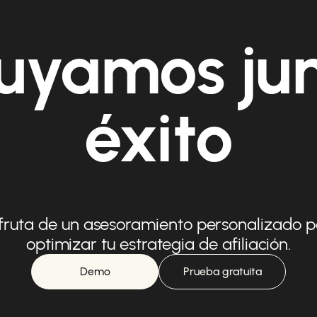
uyamos ju
éxito
fruta de un asesoramiento personalizado 
optimizar tu estrategia de afiliación.
Demo
Prueba gratuita