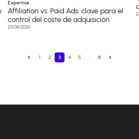
Expertise
y
Affiliation vs. Paid Ads: clave para el
2
control del coste de adquisición
23/04/2026
1
2
3
4
5
…
8