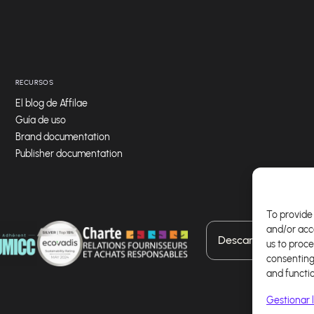
RECURSOS
El blog de Affilae
Guía de uso
Brand documentation
Publisher documentation
To provide 
and/or acc
Descarga nuestra a
us to proce
consenting
and functi
Gestionar l