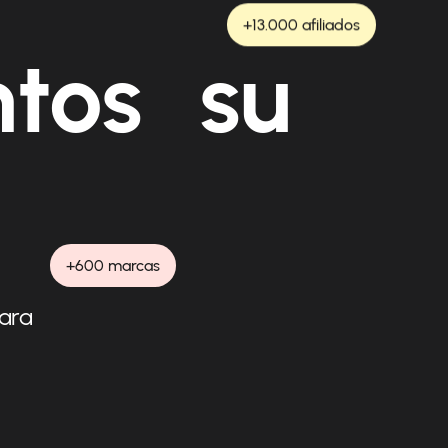
+13.000 afiliados
ntos su
+600 marcas
para