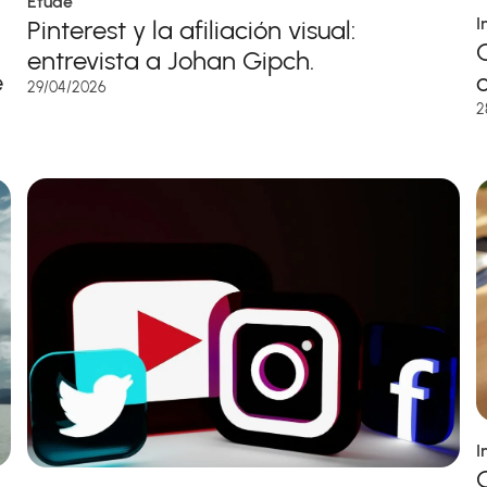
Étude
I
Pinterest y la afiliación visual:
entrevista a Johan Gipch.
e
29/04/2026
2
I