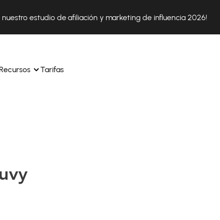
nuestro estudio de afiliación y marketing de influencia 2026!
Recursos
Tarifas
ica 
Tok Shop desde un solo 
Aprende a utilizar la plataforma paso a paso
a a 
nuestros expertos en 
Descubre cómo triunfan nuestros clientes con Affilae
sus 
s ingresos y 
auvy
Descubre por qué las marcas eligen Affilae
icación.
Sigue nuestros consejos, noticias y tendencias del 
 con 
os de tus afiliados con 
sector.