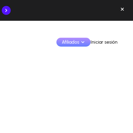
Afiliados
Iniciar sesión
Monetiza tus creaciones y colabora con las marcas
Accede a todos tus datos y herramientas en un solo 
lugar
Monitoriza tus ingresos y colaboraciones desde la 
app
Identifica marcas y monetiza tus contenidos
Aprende a utilizar la plataforma paso a paso.