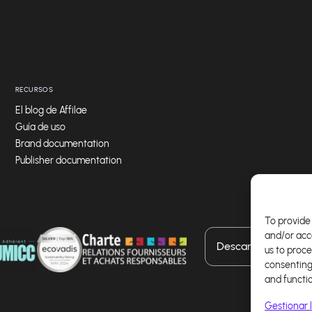
RECURSOS
El blog de Affilae
Guía de uso
Brand documentation
Publisher documentation
To provide 
and/or acc
Descarga nuestra a
us to proce
consenting
and functi
Gestionar l