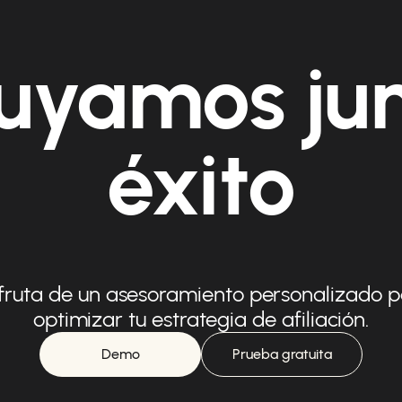
uyamos ju
éxito
fruta de un asesoramiento personalizado 
optimizar tu estrategia de afiliación.
Demo
Prueba gratuita