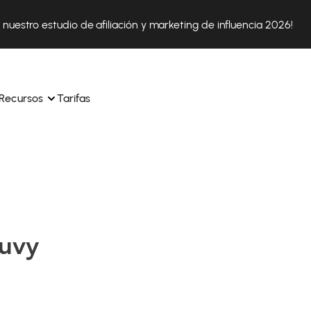
nuestro estudio de afiliación y marketing de influencia 2026!
Recursos
Tarifas
ica 
Tok Shop desde un solo 
Aprende a utilizar la plataforma paso a paso
a a 
nuestros expertos en 
Descubre cómo triunfan nuestros clientes con Affilae
sus 
s ingresos y 
auvy
Descubre por qué las marcas eligen Affilae
icación.
Sigue nuestros consejos, noticias y tendencias del 
 con 
os de tus afiliados con 
sector.