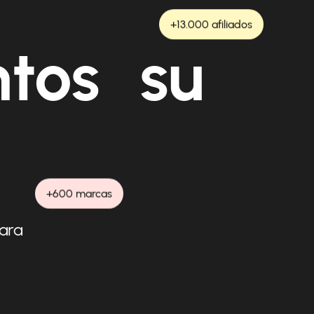
+13.000 afiliados
ntos su
+600 marcas
para