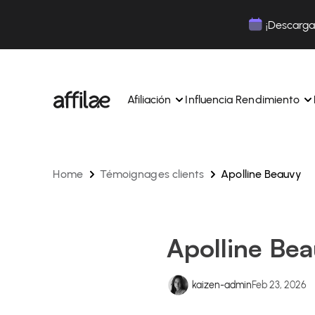
Contenu
Menu
Pied de page
¡Descarga 
Afiliación
Influencia Rendimiento
Home
Témoignages clients
Apolline Beauvy
Gestione sus campañas y afiliados desde una ún
Gestiona tus campañas y Tik
interfaz.
lugar.
Expertos dedicados para acompañarle en su dí
Aumenta tu notoriedad con 
día.
influencia.
Realice un seguimiento y gestione los pagos de 
Realiza un seguimiento de tu
Apolline Be
afiliados con total sencillez.
colaboraciones desde la apl
Monitoriza y gestiona los pagos de tus afiliados
Monitoriza y gestiona los pag
total sencillez.
total sencillez.
kaizen-admin
Feb 23, 2026