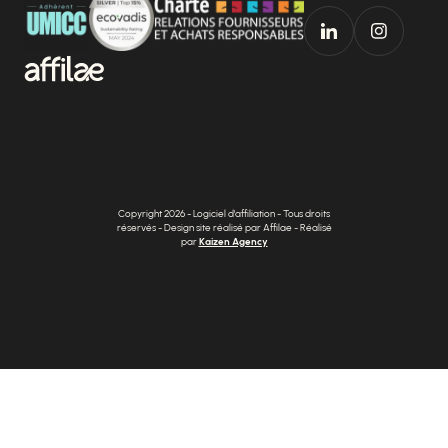
Copyright 2026 - Logiciel d'affiliation - Tous droits
réservés - Design site réalisé par Affilae - Réalisé
par
Kaizen Agency