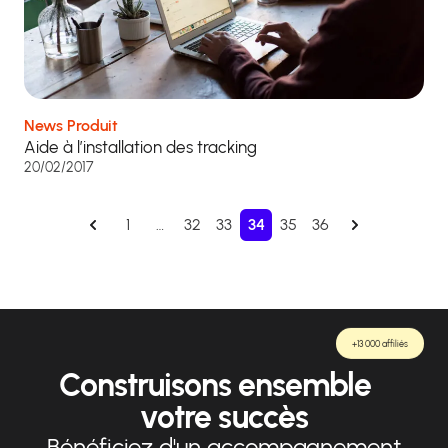
News Produit
Aide à l’installation des tracking
20/02/2017
1
…
32
33
34
35
36
+13 000 affiliés
Construisons ensemble
votre succès
Bénéficiez d'un accompagnement