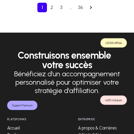
1
2
3
…
36
+13 000 affiliés
Construisons ensemble
votre succès
Bénéficiez d'un accompagnement
personnalisé pour optimiser votre
stratégie d'affiliation.
+600 marques
Support Premium
PLATEFORME
ENTREPRISE
Accueil
A propos & Carrières