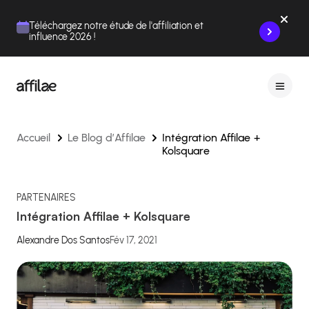
Contenu
Menu
Pied de page
Téléchargez notre étude de l'affiliation et
influence 2026 !
Accueil
Le Blog d’Affilae
Intégration Affilae +
Kolsquare
PARTENAIRES
Intégration Affilae + Kolsquare
Alexandre Dos Santos
Fév 17, 2021