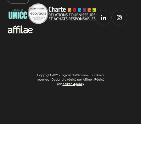
Copyright 2026 - Logiciel d'affiliation - Tous droits
réservés - Design site réalisé par Affilae - Réalisé
par
Kaizen Agency