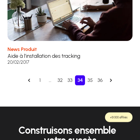
News Produit
Aide à l’installation des tracking
20/02/2017
1
…
32
33
34
35
36
+13 000 affiliés
Construisons ensemble