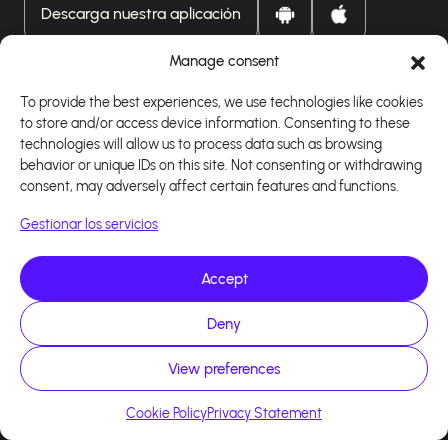
Descarga nuestra aplicación
Manage consent
To provide the best experiences, we use technologies like cookies
to store and/or access device information. Consenting to these
technologies will allow us to process data such as browsing
behavior or unique IDs on this site. Not consenting or withdrawing
consent, may adversely affect certain features and functions.
Gestionar los servicios
Accept
Deny
Copyright 2026 - Logiciel d'affiliation - Tous droits
réservés - Design site réalisé par Affilae - Réalisé
par
Kaizen Agency
View preferences
Cookie Policy
Privacy Statement