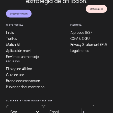
estrategia de afiliación.
+600 marcas
Soporte Premium
PLATAFORMA
EMPRESA
Inicio
A propos (ES)
Tarifas
CGV & CGU
Match AI
Privacy Statement (EU)
Aplicación móvil
Legal notice
Envíenos un mensaje
RECURSOS
El blog de Affilae
Guía de uso
Brand documentation
Publisher documentation
SUSCRÍBETE A NUESTRA NEWSLETTER
Soy