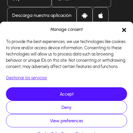
Descarga nuestra aplicación
Manage consent
To provide the best experiences, we use technologies like cookies
to store and/or access device information. Consenting to these
technologies will allow us to process data such as browsing
behavior or unique IDs on this site. Not consenting or withdrawing
consent, may adversely affect certain features and functions.
Gestionar los servicios
Accept
Deny
Copyright 2026 - Logiciel d'affiliation - Tous droits
réservés - Design site réalisé par Affilae - Réalisé
par
Kaizen Agency
View preferences