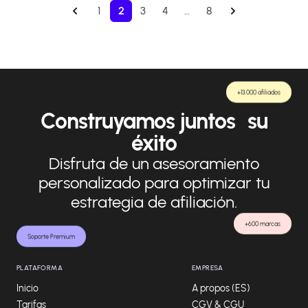
1
2
3
4
…
8
+13.000 afiliados
Construyamos juntos su
éxito
Disfruta de un asesoramiento
personalizado para optimizar tu
estrategia de afiliación.
+600 marcas
Soporte Premium
PLATAFORMA
EMPRESA
Inicio
A propos (ES)
Tarifas
CGV & CGU