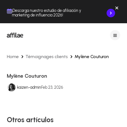
Contenu
Menu
Pied de page
¡Descarga nuestro estudio de afiliación y
marketing de influencia 2026!
Home
Témoignages clients
Mylène Couturon
Mylène Couturon
kaizen-admin
Feb 23, 2026
Otros artículos