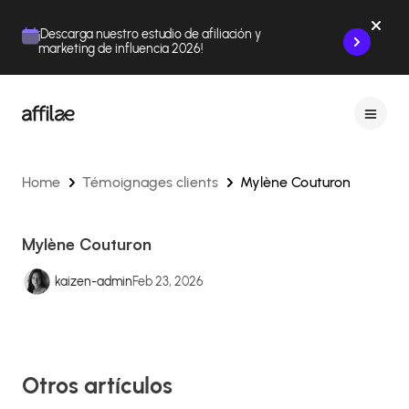
Contenu
Menu
Pied de page
¡Descarga nuestro estudio de afiliación y
marketing de influencia 2026!
Home
Témoignages clients
Mylène Couturon
Mylène Couturon
kaizen-admin
Feb 23, 2026
Otros artículos