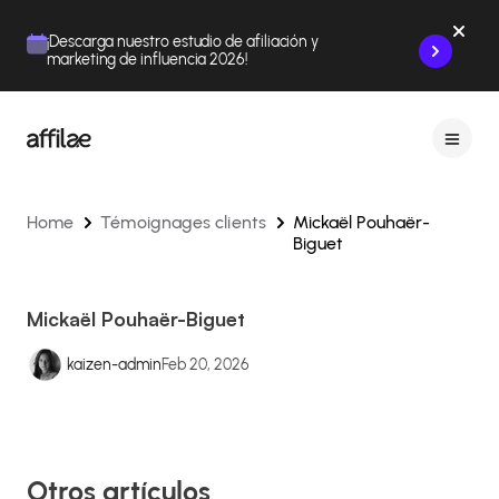
Contenu
Menu
Pied de page
¡Descarga nuestro estudio de afiliación y
marketing de influencia 2026!
Home
Témoignages clients
Mickaël Pouhaër-
Biguet
Mickaël Pouhaër-Biguet
kaizen-admin
Feb 20, 2026
Otros artículos