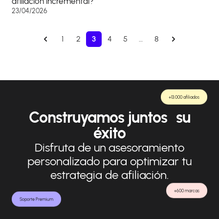
afiliación incremental?
23/04/2026
1
2
3
4
5
…
8
+13.000 afiliados
Construyamos juntos su
éxito
Disfruta de un asesoramiento
personalizado para optimizar tu
estrategia de afiliación.
+600 marcas
Soporte Premium