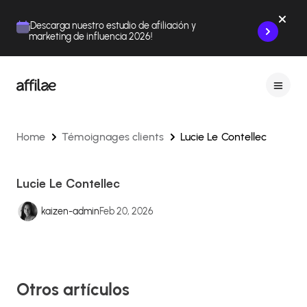
Contenu
Menu
Pied de page
¡Descarga nuestro estudio de afiliación y
marketing de influencia 2026!
Home
Témoignages clients
Lucie Le Contellec
Lucie Le Contellec
kaizen-admin
Feb 20, 2026
Otros artículos