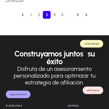
23/04/2026
1
2
3
4
5
…
8
+13.000 afiliados
Construyamos juntos su
éxito
Disfruta de un asesoramiento
personalizado para optimizar tu
estrategia de afiliación.
+600 marcas
Soporte Premium
PLATAFORMA
EMPRESA