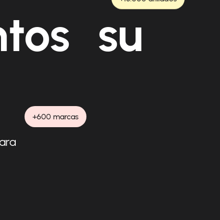
ntos su
+600 marcas
para