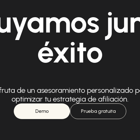
uyamos ju
éxito
fruta de un asesoramiento personalizado 
optimizar tu estrategia de afiliación.
Demo
Prueba gratuita