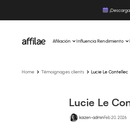
Contenu
Menu
Pied de page
¡Descarga 
Afiliación
Influencia Rendimiento
Home
Témoignages clients
Lucie Le Contellec
Gestione sus campañas y afiliados desde una ún
Gestiona tus campañas y Tik
interfaz.
lugar.
Expertos dedicados para acompañarle en su dí
Aumenta tu notoriedad con 
día.
influencia.
Realice un seguimiento y gestione los pagos de 
Realiza un seguimiento de tu
Lucie Le Con
afiliados con total sencillez.
colaboraciones desde la apl
Monitoriza y gestiona los pagos de tus afiliados
Monitoriza y gestiona los pag
total sencillez.
total sencillez.
kaizen-admin
Feb 20, 2026