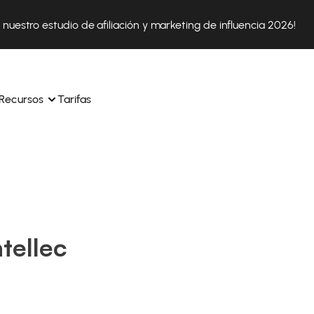
nuestro estudio de afiliación y marketing de influencia 2026!
Recursos
Tarifas
ica 
Tok Shop desde un solo 
Aprende a utilizar la plataforma paso a paso
a a 
nuestros expertos en 
Descubre cómo triunfan nuestros clientes con Affilae
sus 
s ingresos y 
tellec
Descubre por qué las marcas eligen Affilae
icación.
Sigue nuestros consejos, noticias y tendencias del 
 con 
os de tus afiliados con 
sector.