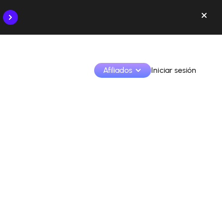
Afiliados
Iniciar sesión
Monetiza tus creaciones y colabora con las marcas
Accede a todos tus datos y herramientas en un solo 
lugar
Monitoriza tus ingresos y colaboraciones desde la 
app
Identifica marcas y monetiza tus contenidos
Aprende a utilizar la plataforma paso a paso.