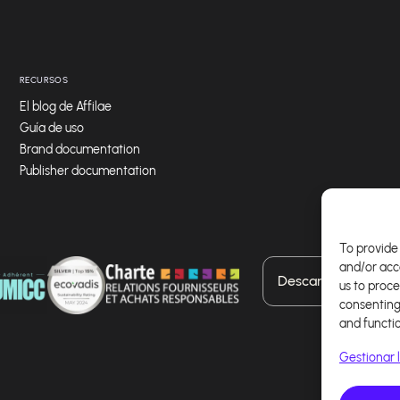
RECURSOS
El blog de Affilae
Guía de uso
Brand documentation
Publisher documentation
To provide 
and/or acc
Descarga nuestra a
us to proce
consenting
and functi
Gestionar l