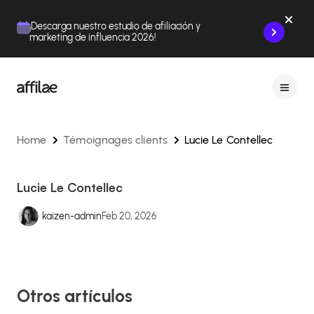
Contenu
Menu
Pied de page
¡Descarga nuestro estudio de afiliación y
marketing de influencia 2026!
Home
Témoignages clients
Lucie Le Contellec
Lucie Le Contellec
kaizen-admin
Feb 20, 2026
Otros artículos