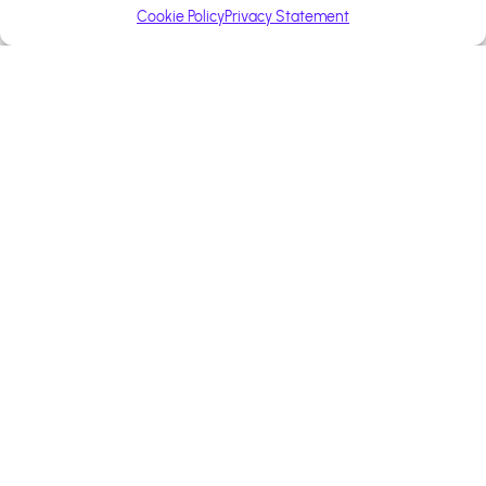
Cookie Policy
Privacy Statement
+13 000 affiliés
Construisons ensemble
votre succès
Bénéficiez d'un accompagnement
personnalisé pour optimiser votre
stratégie d'affiliation.
+600 marques