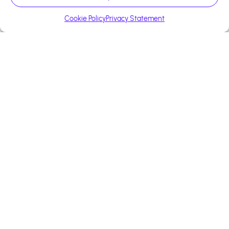
Cookie Policy
Privacy Statement
+13 000 affiliés
Construisons ensemble
votre succès
Bénéficiez d'un accompagnement
personnalisé pour optimiser votre
stratégie d'affiliation.