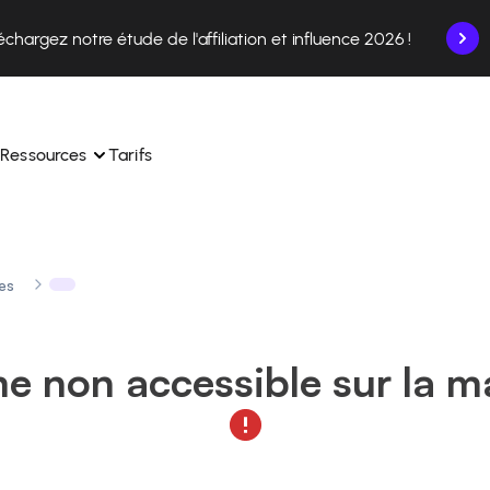
échargez notre étude de l'affiliation et influence 2026 !
Ressources
Tarifs
es
nce en un seul endroit.
Apprenez à utiliser la plateforme pas à pas.
ec nos experts en 
Découvrez comment nos clients réussissent avec 
 
Affilae.
 non accessible sur la m
ollaborations depuis l’app
Découvrez pourquoi les marques choisissent Affilae
s de vos affiliés en toute 
toute 
Suivez nos conseils, actus et tendances du secteur.