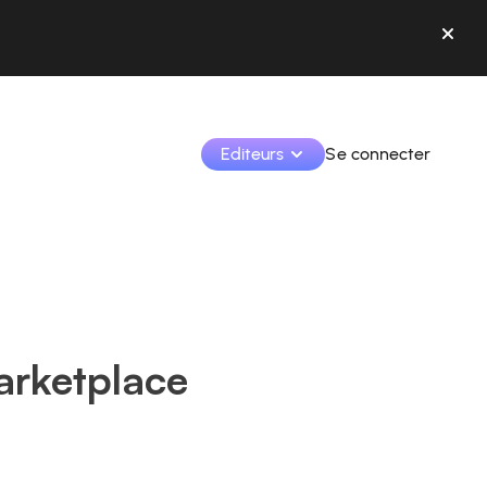
Editeurs
Se connecter
Monétisez vos créations et collaborez avec les 
marques.
Accédez à toutes vos données et outils en un seul 
endroit.
arketplace
Suivez vos revenus et vos collaborations depuis l’app
Identifier les marques et monétiser vos contenus
Apprenez à utiliser la plateforme pas à pas.