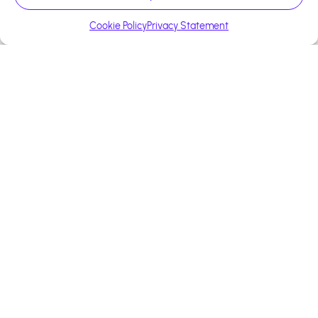
Error occured on fetching programs details
Cookie Policy
Privacy Statement
+13 000 affiliés
Construisons ensemble
votre succès
Bénéficiez d'un accompagnement
personnalisé pour optimiser votre
stratégie d'affiliation.