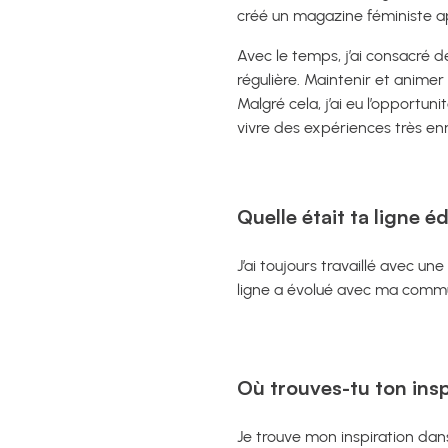
créé un magazine féministe 
Avec le temps, j’ai consacré 
régulière. Maintenir et anime
Malgré cela, j’ai eu l’opport
vivre des expériences très enr
Quelle était ta ligne 
J’ai toujours travaillé avec un
ligne a évolué avec ma commun
Où trouves-tu ton insp
Je trouve mon inspiration dans l