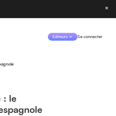
Editeurs
Se connecter
spagnole
Monétisez vos créations et collaborez avec les 
marques.
Accédez à toutes vos données et outils en un seul 
endroit.
Suivez vos revenus et vos collaborations depuis l’app
: le
Identifier les marques et monétiser vos contenus
 espagnole
Apprenez à utiliser la plateforme pas à pas.