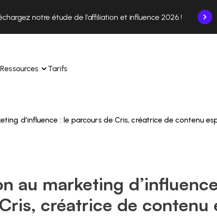
échargez notre étude de l'affiliation et influence 2026 !
Ressources
Tarifs
eting d’influence : le parcours de Cris, créatrice de contenu e
nce en un seul endroit.
Apprenez à utiliser la plateforme pas à pas.
ec nos experts en 
Découvrez comment nos clients réussissent avec 
 
Affilae.
ollaborations depuis l’app
Découvrez pourquoi les marques choisissent Affilae
on au marketing d’influence 
s de vos affiliés en toute 
toute 
Suivez nos conseils, actus et tendances du secteur.
Cris, créatrice de contenu