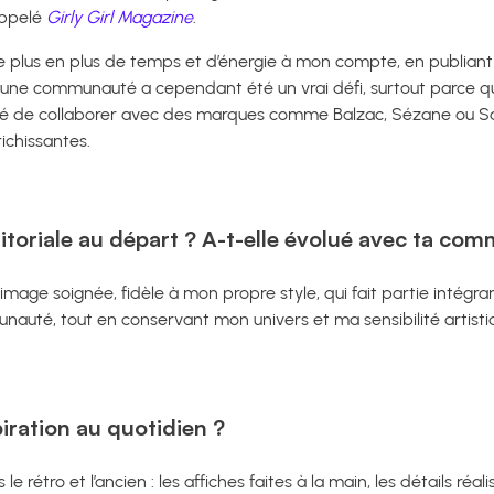
appelé
Girly Girl Magazine
.
de plus en plus de temps et d’énergie à mon compte, en publia
r une communauté a cependant été un vrai défi, surtout parce que
unité de collaborer avec des marques comme Balzac, Sézane ou S
ichissantes.
éditoriale au départ ? A-t-elle évolué avec ta co
e image soignée, fidèle à mon propre style, qui fait partie intég
auté, tout en conservant mon univers et ma sensibilité artisti
iration au quotidien ?
e rétro et l’ancien : les affiches faites à la main, les détails réali