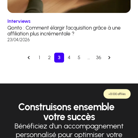
Interviews
Qonto : Comment élargir l’acquisition grâce à une
affiliation plus incrémentale ?
23/04/2026
1
2
3
4
5
…
36
+13 000 affiliés
Construisons ensemble
votre succès
Bénéficiez d'un accompagnement
personnalisé pour optimiser votre