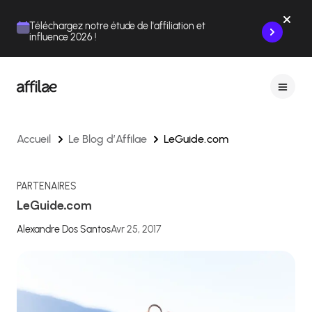
Contenu
Menu
Pied de page
Téléchargez notre étude de l'affiliation et
influence 2026 !
Accueil
Le Blog d’Affilae
LeGuide.com
PARTENAIRES
LeGuide.com
Alexandre Dos Santos
Avr 25, 2017