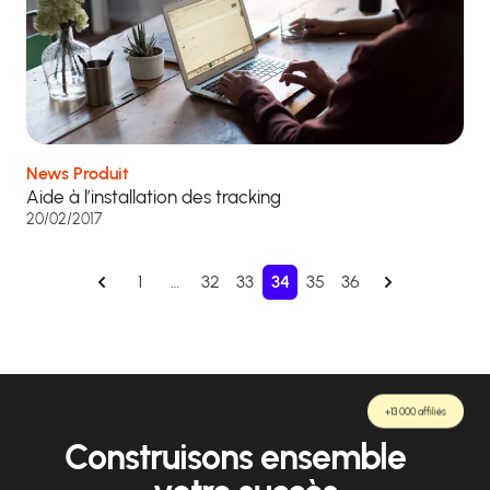
News Produit
Aide à l’installation des tracking
20/02/2017
1
…
32
33
34
35
36
+13 000 affiliés
Construisons ensemble