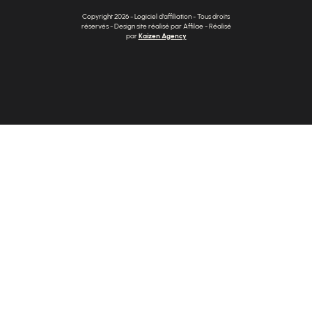
Copyright 2026 - Logiciel d'affiliation - Tous droits
réservés - Design site réalisé par Affilae - Réalisé
par
Kaizen Agency