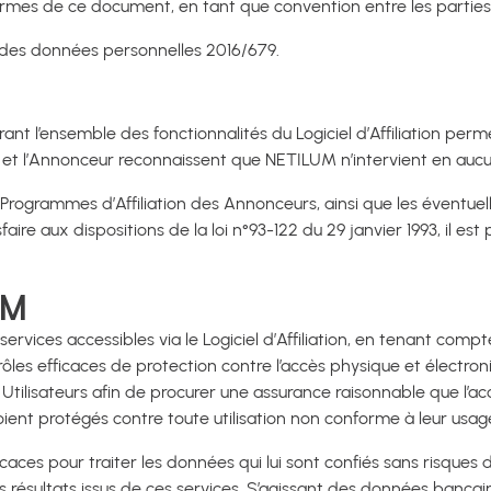
ermes de ce document, en tant que convention entre les parties
n des données personnelles 2016/679.
nt l’ensemble des fonctionnalités du Logiciel d’Affiliation permet
ilié et l’Annonceur reconnaissent que NETILUM n’intervient en auc
 Programmes d’Affiliation des Annonceurs, ainsi que les éventuelle
faire aux dispositions de la loi n°93-122 du 29 janvier 1993, il est 
UM
s services accessibles via le Logiciel d’Affiliation, en tenant c
les efficaces de protection contre l’accès physique et électron
 Utilisateurs afin de procurer une assurance raisonnable que l’
ient protégés contre toute utilisation non conforme à leur usag
ces pour traiter les données qui lui sont confiés sans risques d
des résultats issus de ces services. S’agissant des données banc