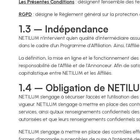
Les Présentes Conditions
: désignent l’ensemble des t
RGPD
: désigne le Règlement général sur la protectio
1.3 – Indépendance
NETILUM n’intervient qu’en qualité d’intermédiaire assura
dans le cadre d’un Programme d’Affiliation. Ainsi, l’Aff
La définition, la mise en ligne et le fonctionnement des
responsabilité de l’Affilié et de l’Annonceur. Afin de satis
capitalistique entre NETILUM et les Affiliés.
1.4 – Obligation de NETIL
NETILUM s’engage à sécuriser l’accès et l’utilisation de
vigueur. NETILUM s’engage à mettre en place des contrô
services, ainsi qu’aux renseignements confidentiels des
autorisées et que leurs renseignements confidentiels so
NETILUM s’engage à mettre en place des contrôles effica
formes d’anomalie susceptibles de nuire à l’intégrité 