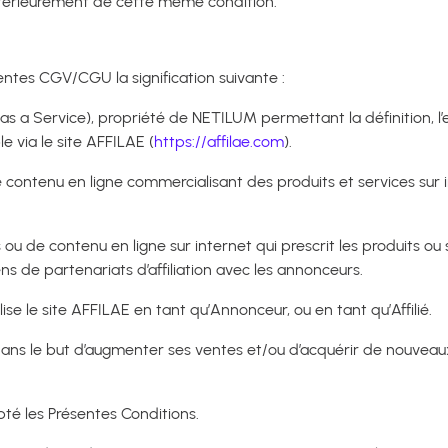
ltérieurement de cette même condition.
entes CGV/CGU la signification suivante :
as a Service), propriété de NETILUM permettant la définition, l
e via le site AFFILAE (
https://affilae.com
).
e contenu en ligne commercialisant des produits et services s
 ou de contenu en ligne sur internet qui prescrit les produits 
iens de partenariats d’affiliation avec les annonceurs.
se le site AFFILAE en tant qu’Annonceur, ou en tant qu’Affilié.
 le but d’augmenter ses ventes et/ou d’acquérir de nouveaux clie
té les Présentes Conditions.