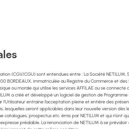
ales
isation (CGV/CGU) sont entendues entre : La Société NETILUM, So
 33000 BORDEAUX, immatriculée au Registre du Commerce et de
que ou morale qui utilise les services AFFILAE ou se connecte a
ETILUM a créé et développé un logiciel de gestion de Programme d’
par l’Utilisateur entraine l’acceptation pleine et entière des pr
 lesquelles seront applicables dans leur nouvelle version dès 
ue catalogues, prospectus etc. émis par NETILUM et qui n’ont qu
 expresse préalable. La renonciation de NETILUM à se prévaloi