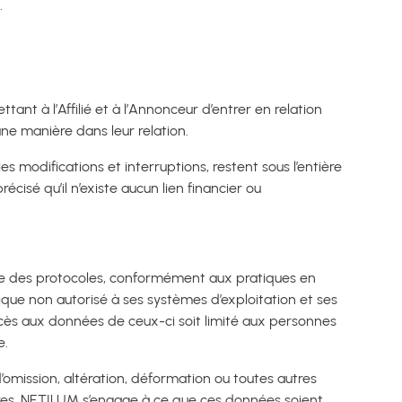
.
tant à l’Affilié et à l’Annonceur d’entrer en relation
une manière dans leur relation.
s modifications et interruptions, restent sous l’entière
précisé qu’il n’existe aucun lien financier ou
ompte des protocoles, conformément aux pratiques en
ique non autorisé à ses systèmes d’exploitation et ses
accès aux données de ceux-ci soit limité aux personnes
e.
’omission, altération, déformation ou toutes autres
aires, NETILUM s’engage à ce que ces données soient