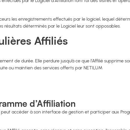
 effectués par le Logiciel d’Affiliation font foi des visites et o
nceurs les enregistrements effectués par le logiciel, lequel dé
les résultats déterminés par le Logiciel leur sont opposables.
ières Affiliés
gagement de durée. Elle perdure jusqu’à ce que l’Affilié supprime
suite ou maintien des services offerts par NETILUM
ramme d’Affiliation
, peut accéder à son interface de gestion et participer aux Progr