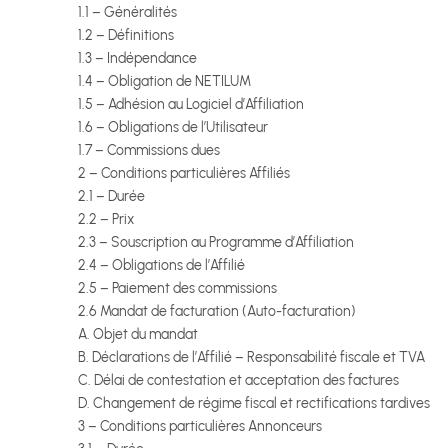
1.1 – Généralités
1.2 – Définitions
1.3 – Indépendance
1.4 – Obligation de NETILUM
1.5 – Adhésion au Logiciel d’Affiliation
1.6 – Obligations de l’Utilisateur
1.7 – Commissions dues
2 – Conditions particulières Affiliés
2.1 – Durée
2.2 – Prix
2.3 – Souscription au Programme d’Affiliation
2.4 – Obligations de l’Affilié
2.5 – Paiement des commissions
2.6 Mandat de facturation (Auto-facturation)
A. Objet du mandat
B. Déclarations de l’Affilié – Responsabilité fiscale et TVA
C. Délai de contestation et acceptation des factures
D. Changement de régime fiscal et rectifications tardives
3 – Conditions particulières Annonceurs