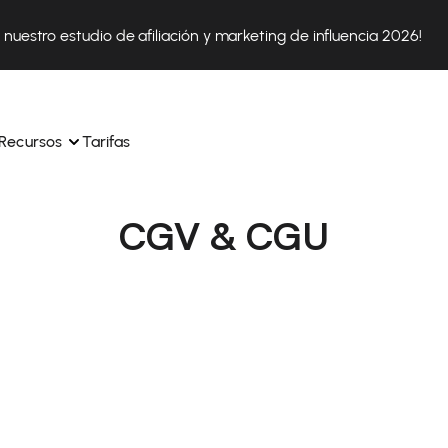
nuestro estudio de afiliación y marketing de influencia 2026!
Recursos
Tarifas
CGV & CGU
ica 
Tok Shop desde un solo 
Aprende a utilizar la plataforma paso a paso
a a 
nuestros expertos en 
Descubre cómo triunfan nuestros clientes con Affilae
sus 
s ingresos y 
Descubre por qué las marcas eligen Affilae
icación.
Sigue nuestros consejos, noticias y tendencias del 
 con 
os de tus afiliados con 
sector.