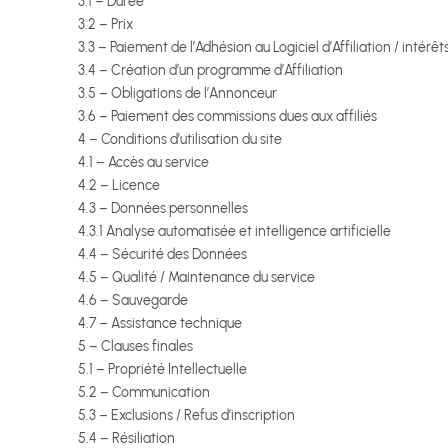
3.1 – Durée
3.2 – Prix
3.3 – Paiement de l’Adhésion au Logiciel d’Affiliation / intérêt
3.4 – Création d’un programme d’Affiliation
3.5 – Obligations de l’Annonceur
3.6 – Paiement des commissions dues aux affiliés
4 – Conditions d’utilisation du site
4.1 – Accès au service
4.2 – Licence
4.3 – Données personnelles
4.3.1 Analyse automatisée et intelligence artificielle
4.4 – Sécurité des Données
4.5 – Qualité / Maintenance du service
4.6 – Sauvegarde
4.7 – Assistance technique
5 – Clauses finales
5.1 – Propriété Intellectuelle
5.2 – Communication
5.3 – Exclusions / Refus d’inscription
5.4 – Résiliation