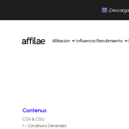
Contenu
Menu
Pied de page
¡Descarga 
Afiliación
Influencia Rendimiento
Gestione sus campañas y afiliados desde una ún
Gestiona tus campañas y Tik
interfaz.
lugar.
Expertos dedicados para acompañarle en su dí
Aumenta tu notoriedad con 
día.
influencia.
Realice un seguimiento y gestione los pagos de 
Realiza un seguimiento de tu
afiliados con total sencillez.
colaboraciones desde la apl
Monitoriza y gestiona los pagos de tus afiliados
Monitoriza y gestiona los pag
Contenus
total sencillez.
total sencillez.
CGV & CGU
1 – Conditions Générales