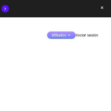
Afiliados
Iniciar sesión
Monetiza tus creaciones y colabora con las marcas
Accede a todos tus datos y herramientas en un solo 
lugar
Monitoriza tus ingresos y colaboraciones desde la 
app
Identifica marcas y monetiza tus contenidos
Aprende a utilizar la plataforma paso a paso.