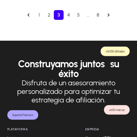
1
2
3
4
5
…
8
+13.000 afiliados
Construyamos juntos su
éxito
Disfruta de un asesoramiento
personalizado para optimizar tu
estrategia de afiliación.
+600 marcas
Soporte Premium
PLATAFORMA
EMPRESA