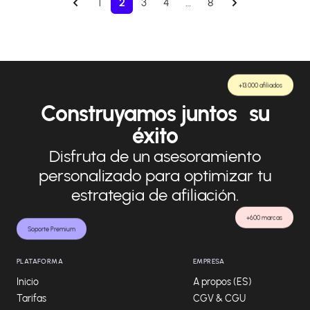
1
2
3
4
…
8
+13.000 afiliados
Construyamos juntos su
éxito
Disfruta de un asesoramiento
personalizado para optimizar tu
estrategia de afiliación.
+600 marcas
Soporte Premium
PLATAFORMA
EMPRESA
Inicio
A propos (ES)
Tarifas
CGV & CGU