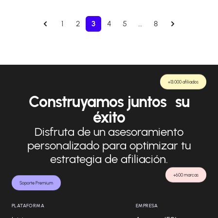
1
2
3
4
5
…
8
+13.000 afiliados
Construyamos juntos su
éxito
Disfruta de un asesoramiento
personalizado para optimizar tu
estrategia de afiliación.
+600 marcas
Soporte Premium
PLATAFORMA
EMPRESA