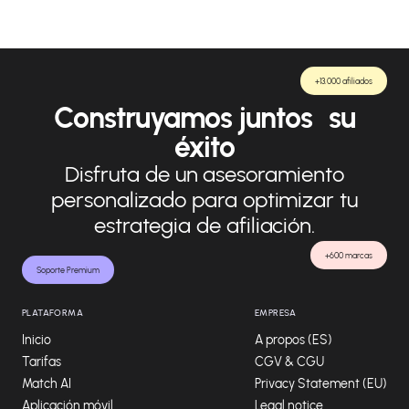
+13.000 afiliados
Construyamos juntos su
éxito
Disfruta de un asesoramiento
personalizado para optimizar tu
estrategia de afiliación.
+600 marcas
Soporte Premium
PLATAFORMA
EMPRESA
Inicio
A propos (ES)
Tarifas
CGV & CGU
Match AI
Privacy Statement (EU)
Aplicación móvil
Legal notice