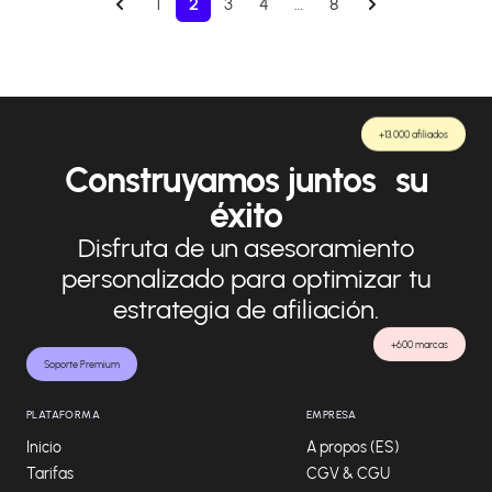
1
2
3
4
…
8
+13.000 afiliados
Construyamos juntos su
éxito
Disfruta de un asesoramiento
personalizado para optimizar tu
estrategia de afiliación.
+600 marcas
Soporte Premium
PLATAFORMA
EMPRESA
Inicio
A propos (ES)
Tarifas
CGV & CGU