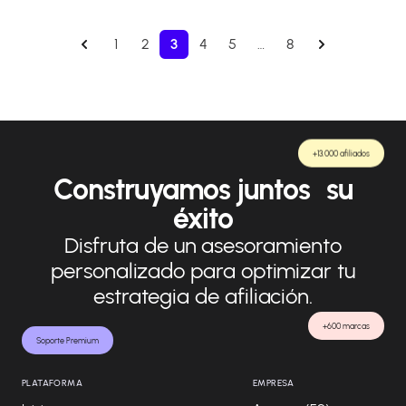
1
2
3
4
5
…
8
+13.000 afiliados
Construyamos juntos su
éxito
Disfruta de un asesoramiento
personalizado para optimizar tu
estrategia de afiliación.
+600 marcas
Soporte Premium
PLATAFORMA
EMPRESA