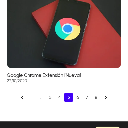
Google Chrome Extensión [Nueva]
22/10/2020
1
…
3
4
5
6
7
8