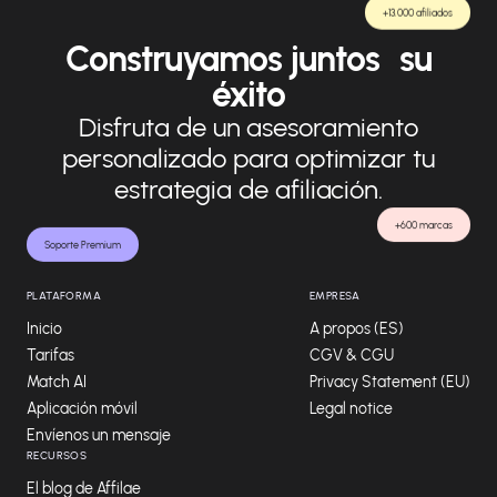
+13.000 afiliados
Construyamos juntos su
éxito
Disfruta de un asesoramiento
personalizado para optimizar tu
estrategia de afiliación.
+600 marcas
Soporte Premium
PLATAFORMA
EMPRESA
Inicio
A propos (ES)
Tarifas
CGV & CGU
Match AI
Privacy Statement (EU)
Aplicación móvil
Legal notice
Envíenos un mensaje
RECURSOS
El blog de Affilae