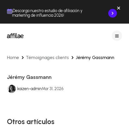
Contenu
Menu
Pied de page
¡Descarga nuestro estudio de afiliación y
marketing de influencia 2026!
Home
Témoignages clients
Jérémy Gassmann
Jérémy Gassmann
kaizen-admin
Mar 31, 2026
Otros artículos