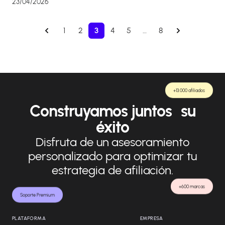
23/04/2026
1
2
3
4
5
…
8
+13.000 afiliados
Construyamos juntos su
éxito
Disfruta de un asesoramiento
personalizado para optimizar tu
estrategia de afiliación.
+600 marcas
Soporte Premium
PLATAFORMA
EMPRESA