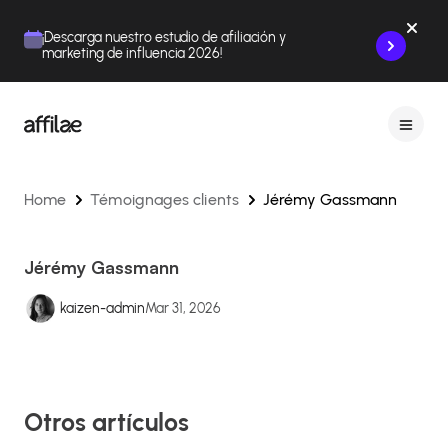
Contenu
Menu
Pied de page
¡Descarga nuestro estudio de afiliación y
marketing de influencia 2026!
Home
Témoignages clients
Jérémy Gassmann
Jérémy Gassmann
kaizen-admin
Mar 31, 2026
Otros artículos