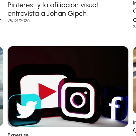
I
Pinterest y la afiliación visual:
entrevista a Johan Gipch.
e
29/04/2026
2
I
Expertise