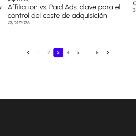
y
Affiliation vs. Paid Ads: clave para el
2
control del coste de adquisición
23/04/2026
1
2
3
4
5
…
8