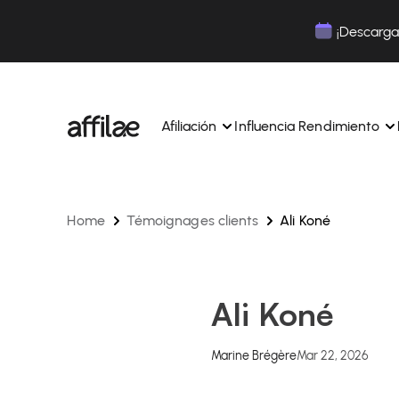
Contenu
Menu
Pied de page
¡Descarga 
Afiliación
Influencia Rendimiento
Home
Témoignages clients
Ali Koné
Gestione sus campañas y afiliados desde una ún
Gestiona tus campañas y Tik
interfaz.
lugar.
Expertos dedicados para acompañarle en su dí
Aumenta tu notoriedad con 
día.
influencia.
Realice un seguimiento y gestione los pagos de 
Realiza un seguimiento de tu
Ali Koné
afiliados con total sencillez.
colaboraciones desde la apl
Monitoriza y gestiona los pagos de tus afiliados
Monitoriza y gestiona los pag
total sencillez.
total sencillez.
Marine Brégère
Mar 22, 2026