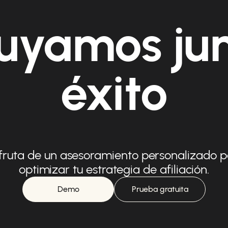
uyamos ju
éxito
fruta de un asesoramiento personalizado 
optimizar tu estrategia de afiliación.
Demo
Prueba gratuita