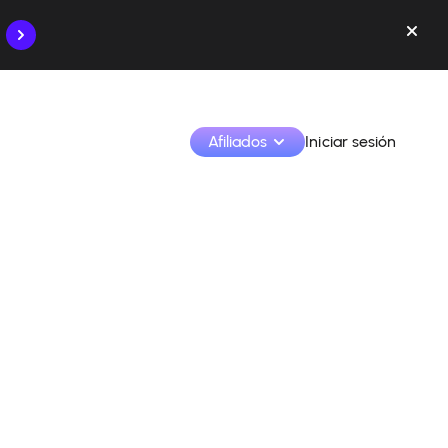
Afiliados
Iniciar sesión
Monetiza tus creaciones y colabora con las marcas
Accede a todos tus datos y herramientas en un solo 
lugar
Monitoriza tus ingresos y colaboraciones desde la 
app
Identifica marcas y monetiza tus contenidos
Aprende a utilizar la plataforma paso a paso.