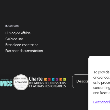
RECURSOS
El blog de Affilae
Guía de uso
Brand documentation
Publisher documentation
To provide 
and/or acc
Descarga nuestra a
us to proce
consenting
and functi
Gestionar l