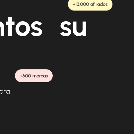
+13.000 afiliados
ntos su
+600 marcas
para