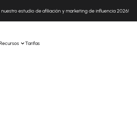
nuestro estudio de afiliación y marketing de influencia 2026!
Recursos
Tarifas
ica 
Tok Shop desde un solo 
Aprende a utilizar la plataforma paso a paso
a a 
nuestros expertos en 
Descubre cómo triunfan nuestros clientes con Affilae
sus 
s ingresos y 
Descubre por qué las marcas eligen Affilae
icación.
Sigue nuestros consejos, noticias y tendencias del 
 con 
os de tus afiliados con 
sector.