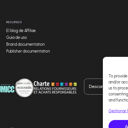
RECURSOS
El blog de Affilae
Guía de uso
Brand documentation
Publisher documentation
To provide 
and/or acc
Descarga nuestra a
us to proce
consenting
and functi
Gestionar l
A