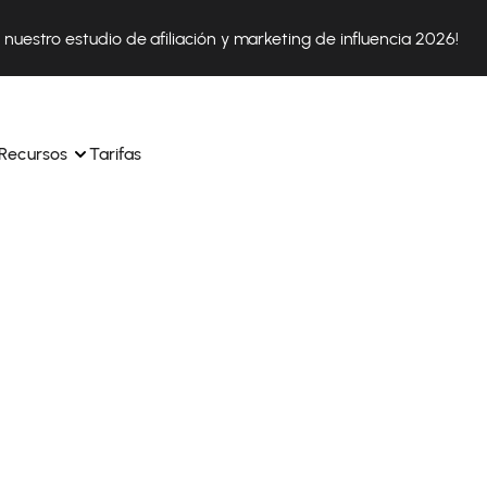
nuestro estudio de afiliación y marketing de influencia 2026!
Recursos
Tarifas
ica 
Tok Shop desde un solo 
Aprende a utilizar la plataforma paso a paso
a a 
nuestros expertos en 
Descubre cómo triunfan nuestros clientes con Affilae
sus 
s ingresos y 
Descubre por qué las marcas eligen Affilae
icación.
Sigue nuestros consejos, noticias y tendencias del 
 con 
os de tus afiliados con 
sector.