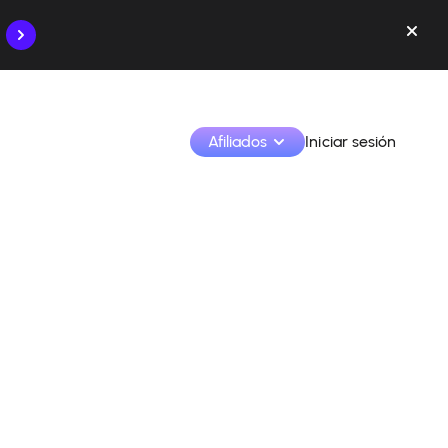
Afiliados
Iniciar sesión
Monetiza tus creaciones y colabora con las marcas
Accede a todos tus datos y herramientas en un solo 
lugar
Monitoriza tus ingresos y colaboraciones desde la 
app
Identifica marcas y monetiza tus contenidos
Aprende a utilizar la plataforma paso a paso.