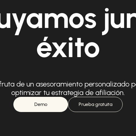
uyamos ju
éxito
fruta de un asesoramiento personalizado 
optimizar tu estrategia de afiliación.
Demo
Prueba gratuita