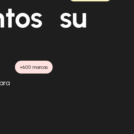
ntos su
+600 marcas
para