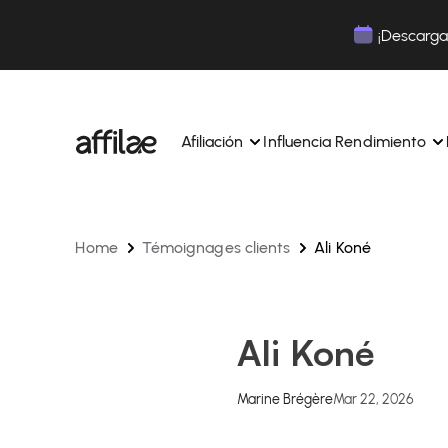
Contenu
Menu
Pied de page
¡Descarga 
Afiliación
Influencia Rendimiento
Home
Témoignages clients
Ali Koné
Gestione sus campañas y afiliados desde una ún
Gestiona tus campañas y Tik
interfaz.
lugar.
Expertos dedicados para acompañarle en su dí
Aumenta tu notoriedad con 
día.
influencia.
Realice un seguimiento y gestione los pagos de 
Realiza un seguimiento de tu
Ali Koné
afiliados con total sencillez.
colaboraciones desde la apl
Monitoriza y gestiona los pagos de tus afiliados
Monitoriza y gestiona los pag
total sencillez.
total sencillez.
Marine Brégère
Mar 22, 2026