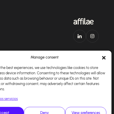
Manage consent
the best experiences, we use technologies like cookies to store
ess device information. Consenting to these technologies will allow
plicación
Español
ss data such as browsing behavior or unique IDs on this site. Not
 or withdrawing consent, may adversely affect certain features
ons.
os servicios
ccept
Deny
View preferences