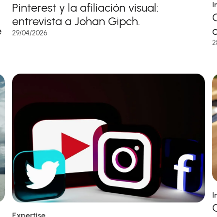
I
Pinterest y la afiliación visual:
entrevista a Johan Gipch.
e
29/04/2026
2
I
Expertise