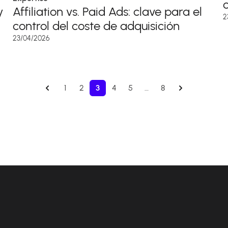
y
Affiliation vs. Paid Ads: clave para el
2
control del coste de adquisición
23/04/2026
1
2
3
4
5
…
8