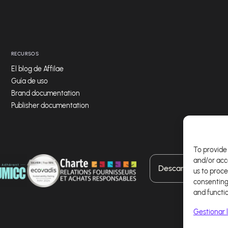
RECURSOS
El blog de Affilae
Guía de uso
Brand documentation
Publisher documentation
To provide 
and/or acc
Descarga nuestra a
us to proce
consenting
and functi
Gestionar l