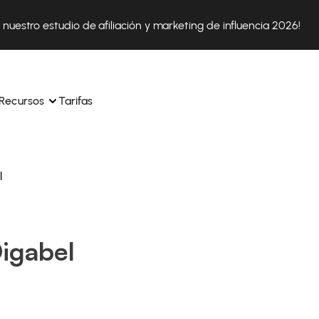
nuestro estudio de afiliación y marketing de influencia 2026!
Recursos
Tarifas
l
ica 
Tok Shop desde un solo 
Aprende a utilizar la plataforma paso a paso
a a 
nuestros expertos en 
Descubre cómo triunfan nuestros clientes con Affilae
sus 
s ingresos y 
igabel
Descubre por qué las marcas eligen Affilae
icación.
Sigue nuestros consejos, noticias y tendencias del 
 con 
os de tus afiliados con 
sector.