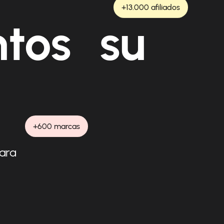
+13.000 afiliados
ntos su
+600 marcas
para