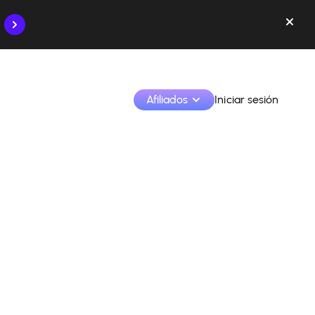
Afiliados
Iniciar sesión
Monetiza tus creaciones y colabora con las marcas
Accede a todos tus datos y herramientas en un solo 
lugar
Monitoriza tus ingresos y colaboraciones desde la 
app
Identifica marcas y monetiza tus contenidos
Aprende a utilizar la plataforma paso a paso.