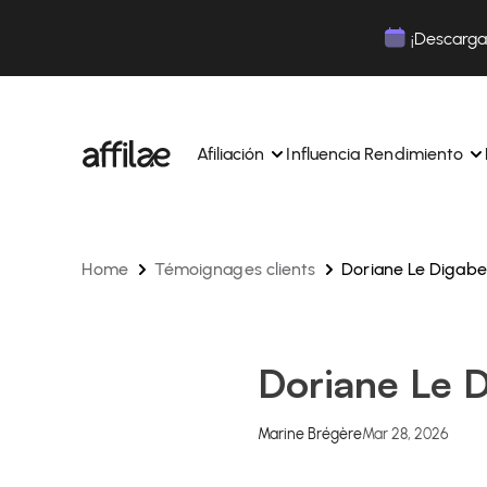
Contenu
Menu
Pied de page
¡Descarga 
Afiliación
Influencia Rendimiento
Home
Témoignages clients
Doriane Le Digabe
Gestione sus campañas y afiliados desde una ún
Gestiona tus campañas y Tik
interfaz.
lugar.
Expertos dedicados para acompañarle en su dí
Aumenta tu notoriedad con 
día.
influencia.
Realice un seguimiento y gestione los pagos de 
Realiza un seguimiento de tu
Doriane Le D
afiliados con total sencillez.
colaboraciones desde la apl
Monitoriza y gestiona los pagos de tus afiliados
Monitoriza y gestiona los pag
total sencillez.
total sencillez.
Marine Brégère
Mar 28, 2026