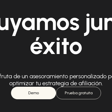
uyamos ju
éxito
fruta de un asesoramiento personalizado 
optimizar tu estrategia de afiliación.
Demo
Prueba gratuita