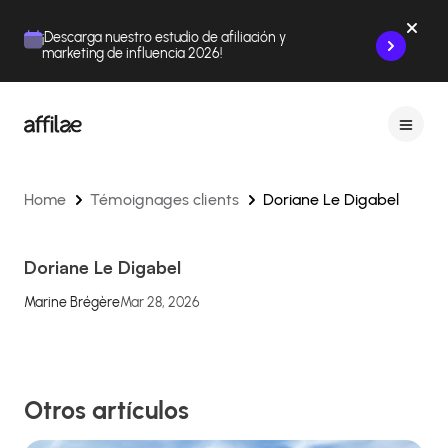
Contenu
Menu
Pied de page
¡Descarga nuestro estudio de afiliación y
marketing de influencia 2026!
Home
Témoignages clients
Doriane Le Digabel
Doriane Le Digabel
Marine Brégère
Mar 28, 2026
Otros artículos