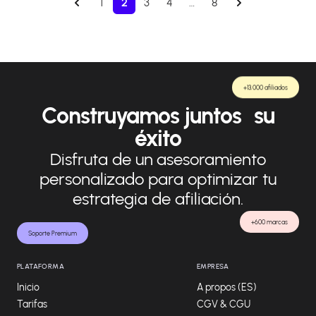
1
2
3
4
…
8
+13.000 afiliados
Construyamos juntos su
éxito
Disfruta de un asesoramiento
personalizado para optimizar tu
estrategia de afiliación.
+600 marcas
Soporte Premium
PLATAFORMA
EMPRESA
Inicio
A propos (ES)
Tarifas
CGV & CGU