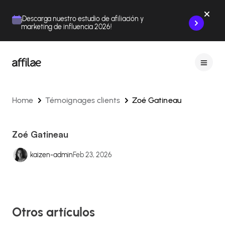
Contenu
Menu
Pied de page
¡Descarga nuestro estudio de afiliación y
marketing de influencia 2026!
Home
Témoignages clients
Zoé Gatineau
Zoé Gatineau
kaizen-admin
Feb 23, 2026
Otros artículos