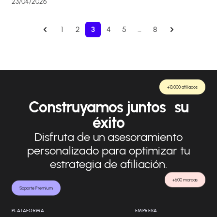
23/04/2026
1
2
3
4
5
…
8
+13.000 afiliados
Construyamos juntos su
éxito
Disfruta de un asesoramiento
personalizado para optimizar tu
estrategia de afiliación.
+600 marcas
Soporte Premium
PLATAFORMA
EMPRESA