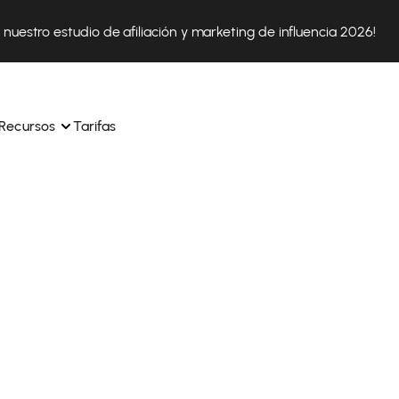
nuestro estudio de afiliación y marketing de influencia 2026!
Recursos
Tarifas
ica 
Tok Shop desde un solo 
Aprende a utilizar la plataforma paso a paso
a a 
nuestros expertos en 
Descubre cómo triunfan nuestros clientes con Affilae
sus 
s ingresos y 
Descubre por qué las marcas eligen Affilae
icación.
Sigue nuestros consejos, noticias y tendencias del 
 con 
os de tus afiliados con 
sector.