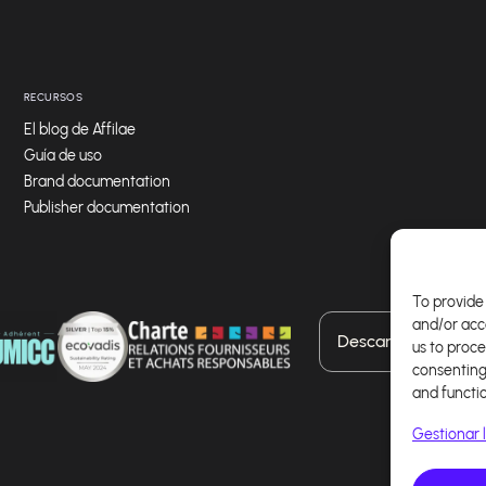
RECURSOS
El blog de Affilae
Guía de uso
Brand documentation
Publisher documentation
To provide 
and/or acc
Descarga nuestra a
us to proce
consenting
and functi
Gestionar l