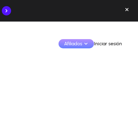
Afiliados
Iniciar sesión
Monetiza tus creaciones y colabora con las marcas
Accede a todos tus datos y herramientas en un solo 
lugar
Monitoriza tus ingresos y colaboraciones desde la 
app
Identifica marcas y monetiza tus contenidos
Aprende a utilizar la plataforma paso a paso.