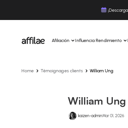
Contenu
Menu
Pied de page
¡Descarga 
Afiliación
Influencia Rendimiento
Home
Témoignages clients
William Ung
Gestione sus campañas y afiliados desde una ún
Gestiona tus campañas y Tik
interfaz.
lugar.
Expertos dedicados para acompañarle en su dí
Aumenta tu notoriedad con 
día.
influencia.
Realice un seguimiento y gestione los pagos de 
Realiza un seguimiento de tu
William Ung
afiliados con total sencillez.
colaboraciones desde la apl
Monitoriza y gestiona los pagos de tus afiliados
Monitoriza y gestiona los pag
total sencillez.
total sencillez.
kaizen-admin
Mar 01, 2026