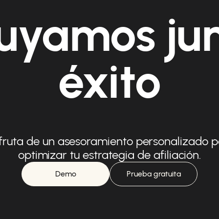
uyamos ju
éxito
fruta de un asesoramiento personalizado 
optimizar tu estrategia de afiliación.
Demo
Prueba gratuita