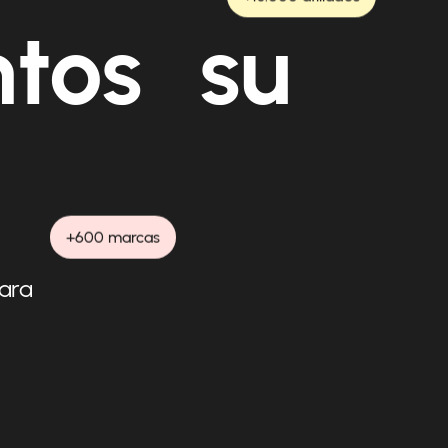
ntos su
+600 marcas
para