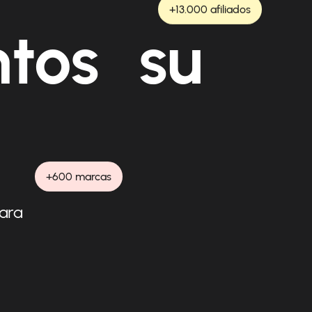
+13.000 afiliados
ntos su
+600 marcas
para