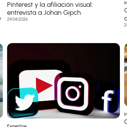
I
Pinterest y la afiliación visual:
entrevista a Johan Gipch.
e
29/04/2026
2
I
Expertise