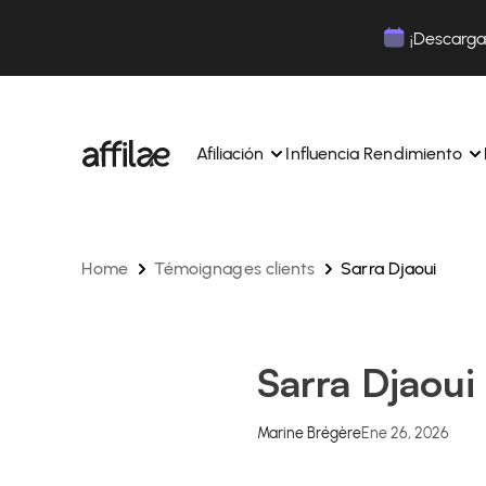
Contenu
Menu
Pied de page
¡Descarga 
Afiliación
Influencia Rendimiento
Home
Témoignages clients
Sarra Djaoui
Gestione sus campañas y afiliados desde una ún
Gestiona tus campañas y Tik
interfaz.
lugar.
Expertos dedicados para acompañarle en su dí
Aumenta tu notoriedad con 
día.
influencia.
Realice un seguimiento y gestione los pagos de 
Realiza un seguimiento de tu
Sarra Djaoui
afiliados con total sencillez.
colaboraciones desde la apl
Monitoriza y gestiona los pagos de tus afiliados
Monitoriza y gestiona los pag
total sencillez.
total sencillez.
Marine Brégère
Ene 26, 2026