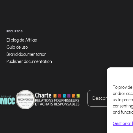
RECURSOS
El blog de Affilae
Guía de uso
Brand documentation
Publisher documentation
To provide 
and/or acc
Descarga nuestra a
us to proce
consenting
and functi
Gestionar l