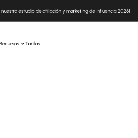
nuestro estudio de afiliación y marketing de influencia 2026!
Recursos
Tarifas
ica 
Tok Shop desde un solo 
Aprende a utilizar la plataforma paso a paso
a a 
nuestros expertos en 
Descubre cómo triunfan nuestros clientes con Affilae
sus 
s ingresos y 
Descubre por qué las marcas eligen Affilae
icación.
Sigue nuestros consejos, noticias y tendencias del 
 con 
os de tus afiliados con 
sector.