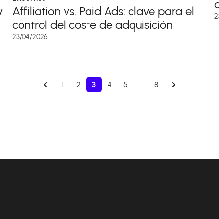
y
Affiliation vs. Paid Ads: clave para el
2
control del coste de adquisición
23/04/2026
1
2
3
4
5
…
8