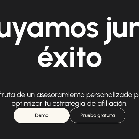
uyamos ju
éxito
fruta de un asesoramiento personalizado 
optimizar tu estrategia de afiliación.
Demo
Prueba gratuita