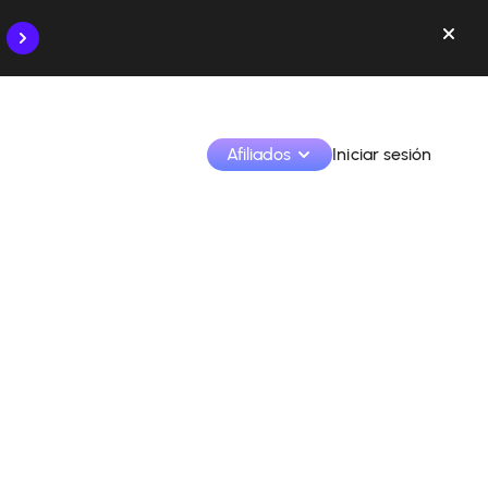
Afiliados
Iniciar sesión
Monetiza tus creaciones y colabora con las marcas
Accede a todos tus datos y herramientas en un solo 
lugar
Monitoriza tus ingresos y colaboraciones desde la 
app
Identifica marcas y monetiza tus contenidos
Aprende a utilizar la plataforma paso a paso.