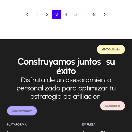
1
2
3
4
5
…
8
+13.000 afiliados
Construyamos juntos su
éxito
Disfruta de un asesoramiento
personalizado para optimizar tu
estrategia de afiliación.
+600 marcas
Soporte Premium
PLATAFORMA
EMPRESA