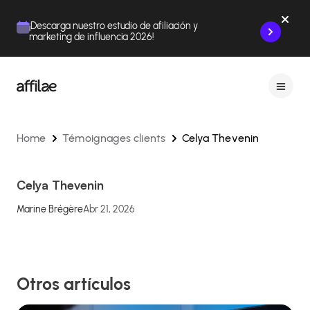
Contenu
Menu
Pied de page
¡Descarga nuestro estudio de afiliación y
marketing de influencia 2026!
Home
Témoignages clients
Celya Thevenin
Celya Thevenin
Marine Brégère
Abr 21, 2026
Otros artículos