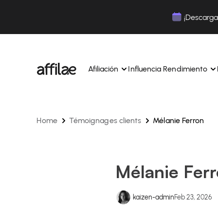
Contenu
Menu
Pied de page
¡Descarga 
Afiliación
Influencia Rendimiento
Home
Témoignages clients
Mélanie Ferron
Gestione sus campañas y afiliados desde una ún
Gestiona tus campañas y Tik
interfaz.
lugar.
Expertos dedicados para acompañarle en su dí
Aumenta tu notoriedad con 
día.
influencia.
Realice un seguimiento y gestione los pagos de 
Realiza un seguimiento de tu
Mélanie Fer
afiliados con total sencillez.
colaboraciones desde la apl
Monitoriza y gestiona los pagos de tus afiliados
Monitoriza y gestiona los pag
total sencillez.
total sencillez.
kaizen-admin
Feb 23, 2026