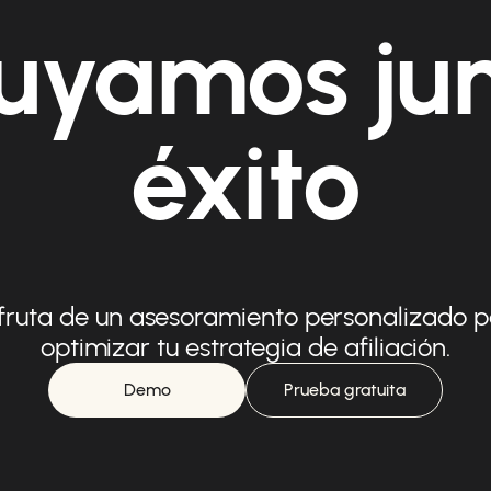
uyamos ju
éxito
fruta de un asesoramiento personalizado 
optimizar tu estrategia de afiliación.
Demo
Prueba gratuita