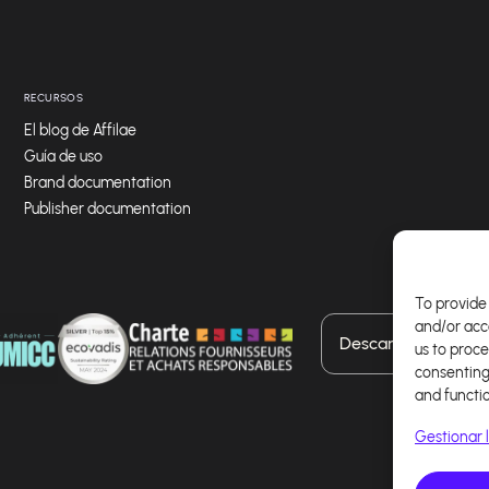
RECURSOS
El blog de Affilae
Guía de uso
Brand documentation
Publisher documentation
To provide 
and/or acc
Descarga nuestra a
us to proce
consenting
and functi
Gestionar l