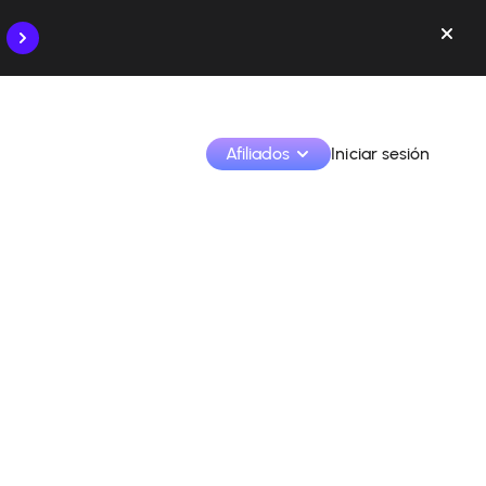
Afiliados
Iniciar sesión
Monetiza tus creaciones y colabora con las marcas
Accede a todos tus datos y herramientas en un solo 
lugar
Monitoriza tus ingresos y colaboraciones desde la 
app
Identifica marcas y monetiza tus contenidos
Aprende a utilizar la plataforma paso a paso.