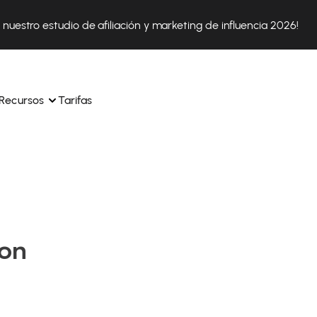
nuestro estudio de afiliación y marketing de influencia 2026!
Recursos
Tarifas
ica 
Tok Shop desde un solo 
Aprende a utilizar la plataforma paso a paso
a a 
nuestros expertos en 
Descubre cómo triunfan nuestros clientes con Affilae
sus 
s ingresos y 
ron
Descubre por qué las marcas eligen Affilae
icación.
Sigue nuestros consejos, noticias y tendencias del 
 con 
os de tus afiliados con 
sector.