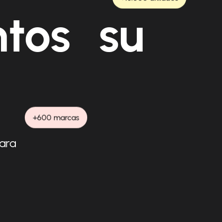
ntos su
+600 marcas
para