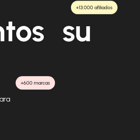
+13.000 afiliados
ntos su
+600 marcas
para