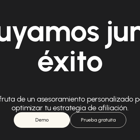
uyamos ju
éxito
fruta de un asesoramiento personalizado 
optimizar tu estrategia de afiliación.
Demo
Prueba gratuita