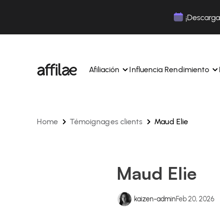
Contenu
Menu
Pied de page
¡Descarga 
Afiliación
Influencia Rendimiento
Home
Témoignages clients
Maud Elie
Gestione sus campañas y afiliados desde una ún
Gestiona tus campañas y Tik
interfaz.
lugar.
Expertos dedicados para acompañarle en su dí
Aumenta tu notoriedad con 
día.
influencia.
Realice un seguimiento y gestione los pagos de 
Realiza un seguimiento de tu
Maud Elie
afiliados con total sencillez.
colaboraciones desde la apl
Monitoriza y gestiona los pagos de tus afiliados
Monitoriza y gestiona los pag
total sencillez.
total sencillez.
kaizen-admin
Feb 20, 2026