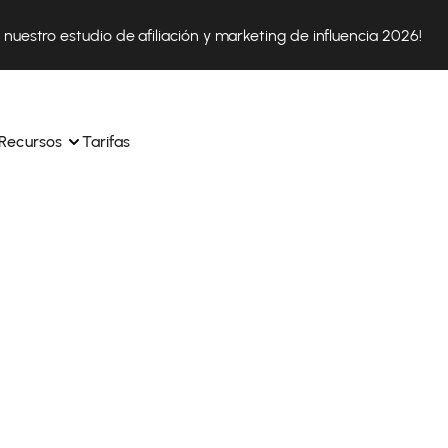
nuestro estudio de afiliación y marketing de influencia 2026!
Recursos
Tarifas
ica 
Tok Shop desde un solo 
Aprende a utilizar la plataforma paso a paso
a a 
nuestros expertos en 
Descubre cómo triunfan nuestros clientes con Affilae
sus 
s ingresos y 
Descubre por qué las marcas eligen Affilae
icación.
Sigue nuestros consejos, noticias y tendencias del 
 con 
os de tus afiliados con 
sector.