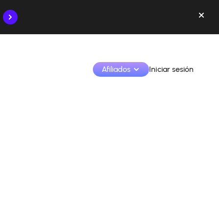
Afiliados
Iniciar sesión
Monetiza tus creaciones y colabora con las marcas
Accede a todos tus datos y herramientas en un solo 
lugar
Monitoriza tus ingresos y colaboraciones desde la 
app
Identifica marcas y monetiza tus contenidos
Aprende a utilizar la plataforma paso a paso.