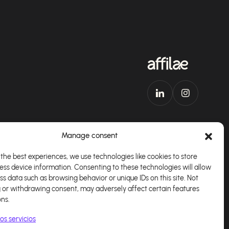
Manage consent
the best experiences, we use technologies like cookies to store
ess device information. Consenting to these technologies will allow
plicación
Español
ss data such as browsing behavior or unique IDs on this site. Not
 or withdrawing consent, may adversely affect certain features
ons.
os servicios