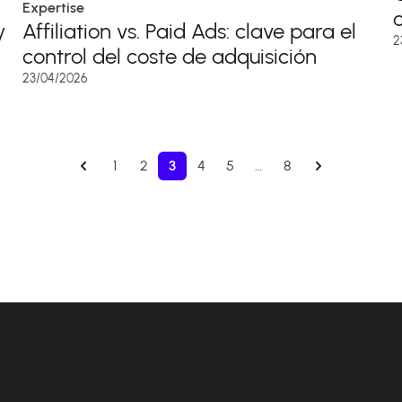
Expertise
y
Affiliation vs. Paid Ads: clave para el
2
control del coste de adquisición
23/04/2026
1
2
3
4
5
…
8