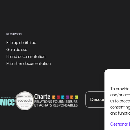
RECURSOS
El blog de Affilae
Guía de uso
Brand documentation
Publisher documentation
To provide 
and/or acc
Descarga nuestra a
us to proce
consenting
and functi
Gestionar l