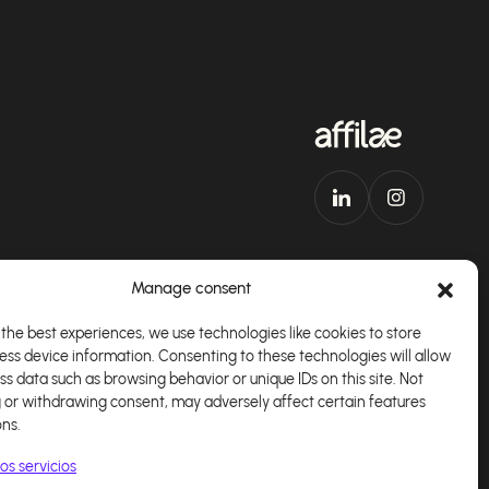
Manage consent
the best experiences, we use technologies like cookies to store
ess device information. Consenting to these technologies will allow
plicación
Español
ss data such as browsing behavior or unique IDs on this site. Not
 or withdrawing consent, may adversely affect certain features
ons.
os servicios