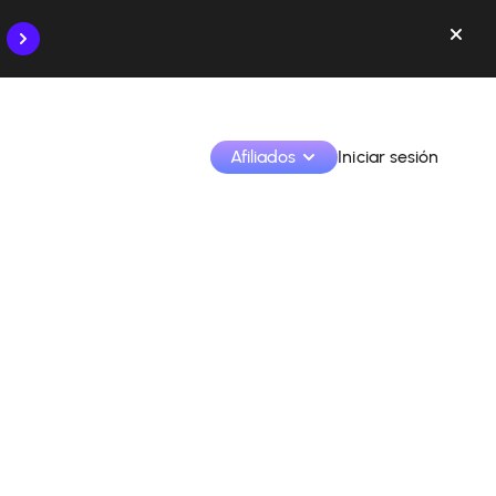
Afiliados
Iniciar sesión
Monetiza tus creaciones y colabora con las marcas
Accede a todos tus datos y herramientas en un solo 
lugar
Monitoriza tus ingresos y colaboraciones desde la 
app
Identifica marcas y monetiza tus contenidos
Aprende a utilizar la plataforma paso a paso.