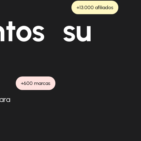
+13.000 afiliados
ntos su
+600 marcas
para