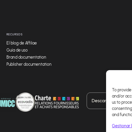
RECURSOS
El blog de Affilae
Guía de uso
Brand documentation
Publisher documentation
To provide 
and/or acc
Descarga nuestra a
us to proce
consenting
and functi
Gestionar l