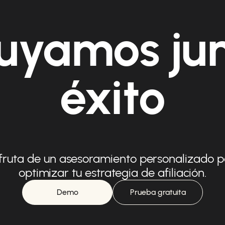
uyamos ju
éxito
fruta de un asesoramiento personalizado 
optimizar tu estrategia de afiliación.
Demo
Prueba gratuita