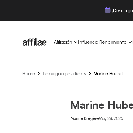
Contenu
Menu
Pied de page
¡Descarga 
Afiliación
Influencia Rendimiento
Home
Témoignages clients
Marine Hubert
Gestione sus campañas y afiliados desde una ún
Gestiona tus campañas y Tik
interfaz.
lugar.
Expertos dedicados para acompañarle en su dí
Aumenta tu notoriedad con 
día.
influencia.
Realice un seguimiento y gestione los pagos de 
Realiza un seguimiento de tu
Marine Hube
afiliados con total sencillez.
colaboraciones desde la apl
Monitoriza y gestiona los pagos de tus afiliados
Monitoriza y gestiona los pag
total sencillez.
total sencillez.
Marine Brégère
May 28, 2026