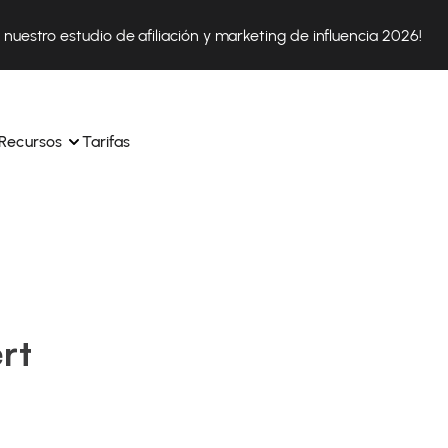
nuestro estudio de afiliación y marketing de influencia 2026!
Recursos
Tarifas
ica 
Tok Shop desde un solo 
Aprende a utilizar la plataforma paso a paso
a a 
nuestros expertos en 
Descubre cómo triunfan nuestros clientes con Affilae
sus 
s ingresos y 
rt
Descubre por qué las marcas eligen Affilae
icación.
Sigue nuestros consejos, noticias y tendencias del 
 con 
os de tus afiliados con 
sector.