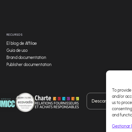
RECURSOS
El blog de Affilae
Guía de uso
Brand documentation
Publisher documentation
To provide 
and/or acc
Descarga nuestra a
us to proce
consenting
and functi
Gestionar l