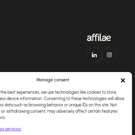
Manage consent
the best experiences, we use technologies like cookies to store
ess device information. Consenting to these technologies will allow
plicación
Español
ss data such as browsing behavior or unique IDs on this site. Not
 or withdrawing consent, may adversely affect certain features
ons.
os servicios