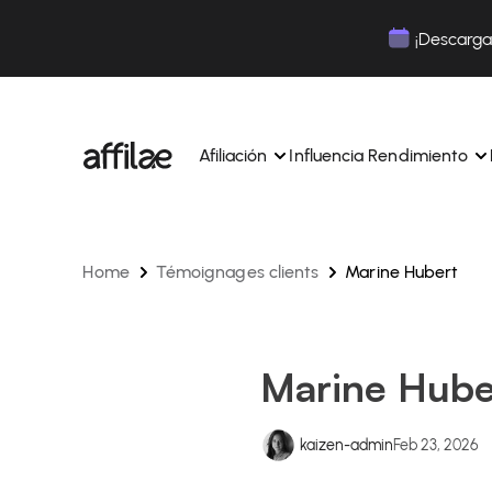
Contenu
Menu
Pied de page
¡Descarga 
Afiliación
Influencia Rendimiento
Home
Témoignages clients
Marine Hubert
Gestione sus campañas y afiliados desde una ún
Gestiona tus campañas y Tik
interfaz.
lugar.
Expertos dedicados para acompañarle en su dí
Aumenta tu notoriedad con 
día.
influencia.
Realice un seguimiento y gestione los pagos de 
Realiza un seguimiento de tu
Marine Hube
afiliados con total sencillez.
colaboraciones desde la apl
Monitoriza y gestiona los pagos de tus afiliados
Monitoriza y gestiona los pag
total sencillez.
total sencillez.
kaizen-admin
Feb 23, 2026