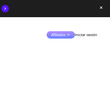
Afiliados
Iniciar sesión
Monetiza tus creaciones y colabora con las marcas
Accede a todos tus datos y herramientas en un solo 
lugar
Monitoriza tus ingresos y colaboraciones desde la 
app
Identifica marcas y monetiza tus contenidos
Aprende a utilizar la plataforma paso a paso.