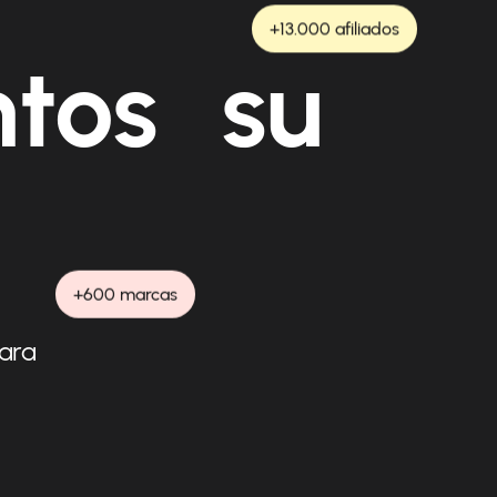
+13.000 afiliados
ntos su
+600 marcas
para