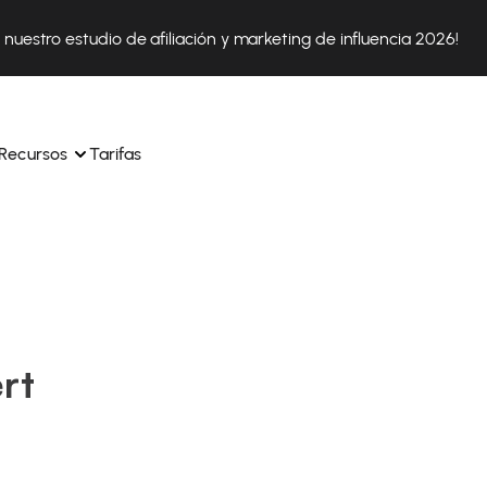
nuestro estudio de afiliación y marketing de influencia 2026!
Recursos
Tarifas
ica 
Tok Shop desde un solo 
Aprende a utilizar la plataforma paso a paso
a a 
nuestros expertos en 
Descubre cómo triunfan nuestros clientes con Affilae
sus 
s ingresos y 
rt
Descubre por qué las marcas eligen Affilae
icación.
Sigue nuestros consejos, noticias y tendencias del 
 con 
os de tus afiliados con 
sector.