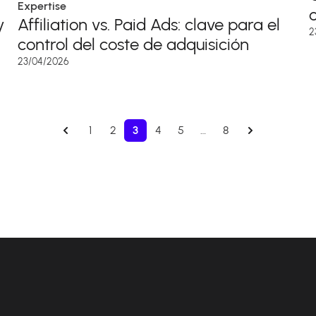
Expertise
y
Affiliation vs. Paid Ads: clave para el
2
control del coste de adquisición
23/04/2026
1
2
3
4
5
…
8