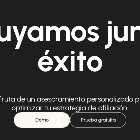
uyamos ju
éxito
fruta de un asesoramiento personalizado 
optimizar tu estrategia de afiliación.
Demo
Prueba gratuita