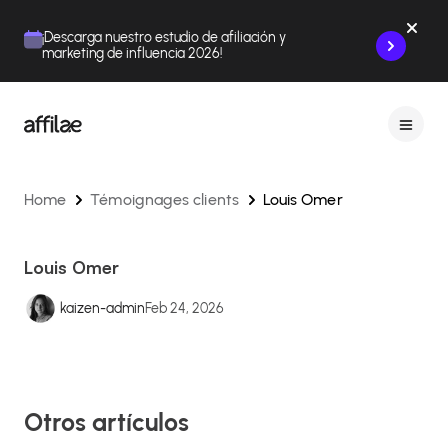
Contenu
Menu
Pied de page
¡Descarga nuestro estudio de afiliación y
marketing de influencia 2026!
Home
Témoignages clients
Louis Omer
Louis Omer
kaizen-admin
Feb 24, 2026
Otros artículos