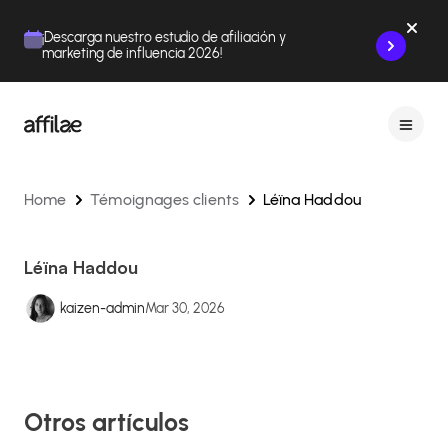
Contenu
Menu
Pied de page
¡Descarga nuestro estudio de afiliación y
marketing de influencia 2026!
Home
Témoignages clients
Léïna Haddou
Léïna Haddou
kaizen-admin
Mar 30, 2026
Otros artículos