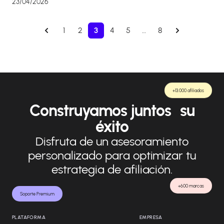
23/04/2026
1
2
3
4
5
…
8
+13.000 afiliados
Construyamos juntos su
éxito
Disfruta de un asesoramiento
personalizado para optimizar tu
estrategia de afiliación.
+600 marcas
Soporte Premium
PLATAFORMA
EMPRESA