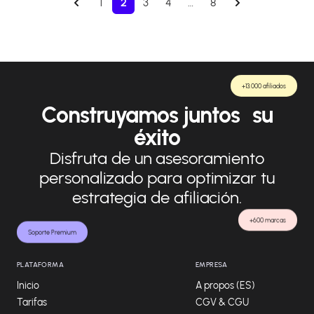
1
2
3
4
…
8
+13.000 afiliados
Construyamos juntos su
éxito
Disfruta de un asesoramiento
personalizado para optimizar tu
estrategia de afiliación.
+600 marcas
Soporte Premium
PLATAFORMA
EMPRESA
Inicio
A propos (ES)
Tarifas
CGV & CGU