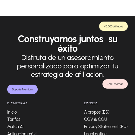
+13.000 afiliados
Construyamos juntos su
éxito
Disfruta de un asesoramiento
personalizado para optimizar tu
estrategia de afiliación.
+600 marcas
Soporte Premium
PLATAFORMA
EMPRESA
Inicio
A propos (ES)
Tarifas
CGV & CGU
Match AI
Privacy Statement (EU)
Aplicación móvil
Legal notice