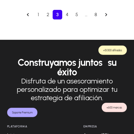
1
2
3
4
5
…
8
+13.000 afiliados
Construyamos juntos su
éxito
Disfruta de un asesoramiento
personalizado para optimizar tu
estrategia de afiliación.
+600 marcas
Soporte Premium
PLATAFORMA
EMPRESA