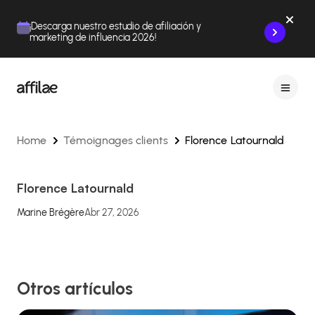
Contenu
Menu
Pied de page
¡Descarga nuestro estudio de afiliación y
marketing de influencia 2026!
Home
Témoignages clients
Florence Latournald
Florence Latournald
Marine Brégère
Abr 27, 2026
Otros artículos