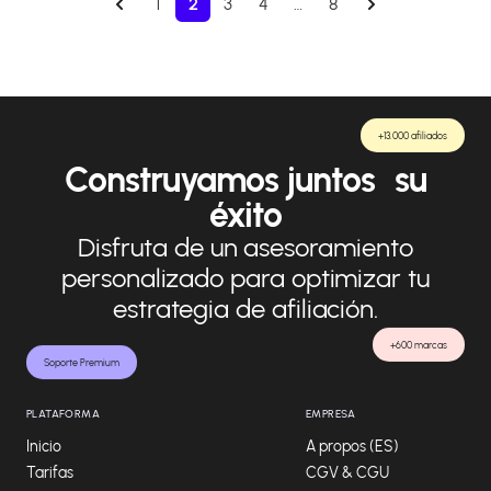
1
2
3
4
…
8
+13.000 afiliados
Construyamos juntos su
éxito
Disfruta de un asesoramiento
personalizado para optimizar tu
estrategia de afiliación.
+600 marcas
Soporte Premium
PLATAFORMA
EMPRESA
Inicio
A propos (ES)
Tarifas
CGV & CGU